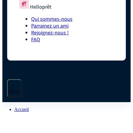
Helloprêt
Qui sommes-nous
Parrainez un ami
Rejoignez-nous !
FAQ
Menu
Accueil