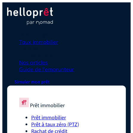
Prêt immobilier
Taux immobilier
Simulateurs
En savoir plus
Nos articles
Guide de l'emprunteur
Simuler mon prêt
Prêt immobilier
Prêt immobilier
Prêt à taux zéro (PTZ)
Rachat de crédit