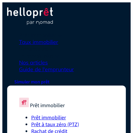
Prêt immobilier
Taux immobilier
Simulateurs
En savoir plus
Nos articles
Guide de l'emprunteur
Simuler mon prêt
Prêt immobilier
Prêt immobilier
Prêt à taux zéro (PTZ)
Rachat de crédit