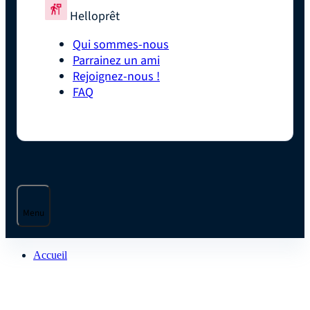
Helloprêt
Qui sommes-nous
Parrainez un ami
Rejoignez-nous !
FAQ
Menu
Accueil