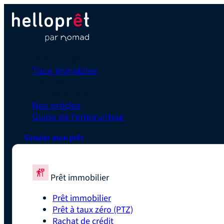
Prêt immobilier
Taux immobilier
Simulateurs
En savoir plus
Nos articles
Guide de l'emprunteur
Simuler mon prêt
Prêt immobilier
Prêt immobilier
Prêt à taux zéro (PTZ)
Rachat de crédit