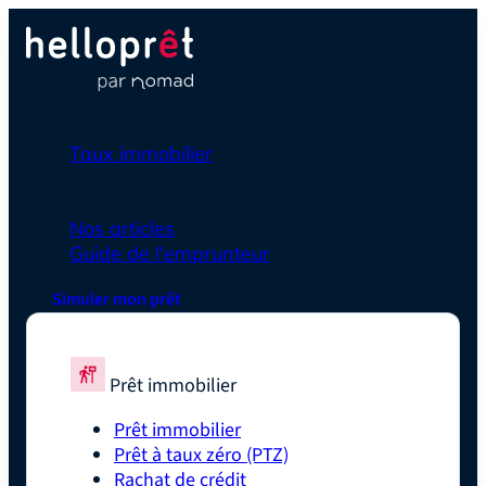
Prêt immobilier
Taux immobilier
Simulateurs
En savoir plus
Nos articles
Guide de l'emprunteur
Simuler mon prêt
Prêt immobilier
Prêt immobilier
Prêt à taux zéro (PTZ)
Rachat de crédit