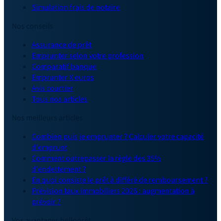
Simulation frais de notaire
Nos conseils
Assurance de prêt
Emprunter selon votre profession
Comparatif banque
Emprunter X euros
Avis courtier
Tous nos articles
Nos meilleurs articles
Combien puis je emprunter ? Calculer votre capacité
d'emprunt
Comment outrepasser la règle des 35%
d'endettement ?
En quoi consiste le prêt à différé de remboursement ?
Prévision taux immobiliers 2026 : augmentation à
prévoir ?
Vos avantages helloprêt