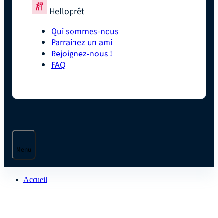
Helloprêt
Qui sommes-nous
Parrainez un ami
Rejoignez-nous !
FAQ
Menu
Accueil