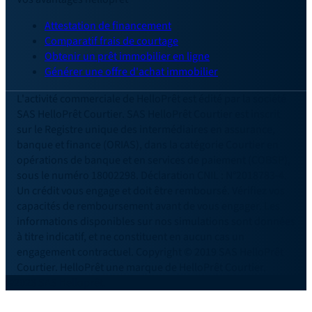
Attestation de financement
Comparatif frais de courtage
Obtenir un prêt immobilier en ligne
Générer une offre d'achat immobilier
L'activité commerciale de HelloPrêt est édité par la société
SAS HelloPrêt Courtier. SAS HelloPrêt Courtier est inscrit
sur le Registre unique des intermédiaires en assurance,
banque et finance (ORIAS), dans la catégorie Courtier en
opérations de banque et en services de paiement (COBSP),
sous le numéro 18002298. Déclaration CNIL : N°2018783-4.
Un crédit vous engage et doit être remboursé. Vérifiez vos
capacités de remboursement avant de vous engager. Les
informations disponibles sur nos simulations sont données
à titre indicatif, et ne constituent en aucun cas un
engagement contractuel. Copyright © 2019 SAS HelloPrêt
Courtier. HelloPrêt une marque de HelloPrêt Courtier.
©2026 SAS Helloprêt.