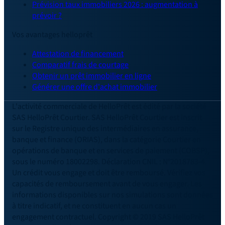
Prévision taux immobiliers 2026 : augmentation à
prévoir ?
Vos avantages helloprêt
Attestation de financement
Comparatif frais de courtage
Obtenir un prêt immobilier en ligne
Générer une offre d'achat immobilier
L'activité commerciale de HelloPrêt est édité par la société
SAS HelloPrêt Courtier. SAS HelloPrêt Courtier est inscrit
sur le Registre unique des intermédiaires en assurance,
banque et finance (ORIAS), dans la catégorie Courtier en
opérations de banque et en services de paiement (COBSP),
sous le numéro 18002298. Déclaration CNIL : N°2018783-4.
Un crédit vous engage et doit être remboursé. Vérifiez vos
capacités de remboursement avant de vous engager. Les
informations disponibles sur nos simulations sont données
à titre indicatif, et ne constituent en aucun cas un
engagement contractuel. Copyright © 2019 SAS HelloPrêt