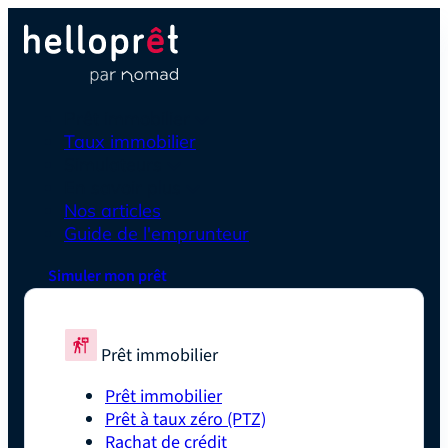
Prêt immobilier
Taux immobilier
Simulateurs
En savoir plus
Nos articles
Guide de l'emprunteur
Simuler mon prêt
Prêt immobilier
Prêt immobilier
Prêt à taux zéro (PTZ)
Rachat de crédit