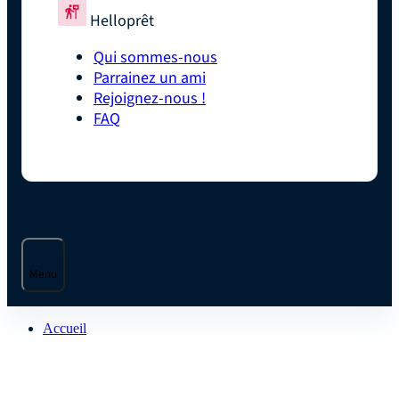
Helloprêt
Qui sommes-nous
Parrainez un ami
Rejoignez-nous !
FAQ
Menu
Accueil