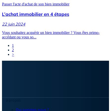
Passer l'acte d'achat de son bien immobilier
L’achat immobilier en 4 étapes
22 juin 2024
Vous souhaitez acquérir un bien immobilier ? Vous êtes primo-
accédant ou vous so...
1
2
>
à propos
Qui sommes-nous ?