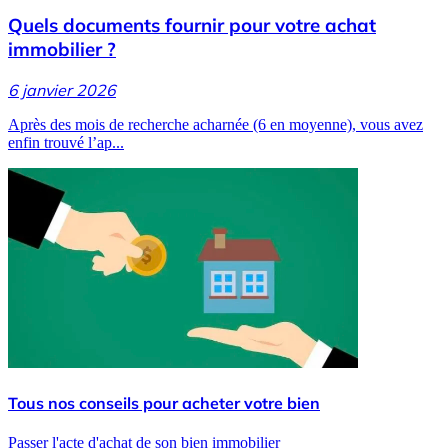
Quels documents fournir pour votre achat
immobilier ?
6 janvier 2026
Après des mois de recherche acharnée (6 en moyenne), vous avez
enfin trouvé l’ap...
Tous nos conseils pour acheter votre bien
Passer l'acte d'achat de son bien immobilier