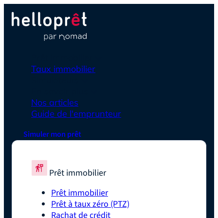
Prêt immobilier
Taux immobilier
Simulateurs
En savoir plus
Nos articles
Guide de l'emprunteur
Simuler mon prêt
Prêt immobilier
Prêt immobilier
Prêt à taux zéro (PTZ)
Rachat de crédit