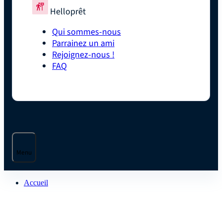
Helloprêt
Qui sommes-nous
Parrainez un ami
Rejoignez-nous !
FAQ
Menu
Accueil