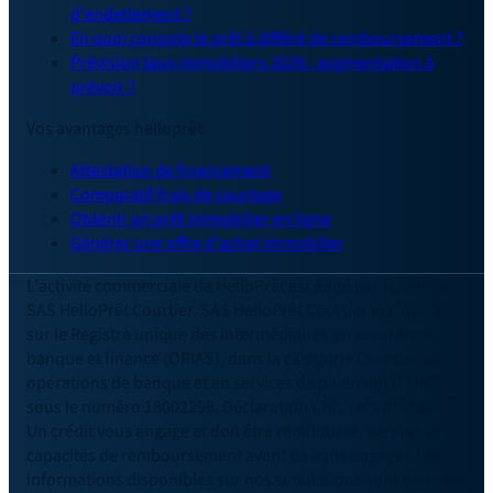
d'endettement ?
En quoi consiste le prêt à différé de remboursement ?
Prévision taux immobiliers 2026 : augmentation à
prévoir ?
Vos avantages helloprêt
Attestation de financement
Comparatif frais de courtage
Obtenir un prêt immobilier en ligne
Générer une offre d'achat immobilier
L'activité commerciale de HelloPrêt est édité par la société
SAS HelloPrêt Courtier. SAS HelloPrêt Courtier est inscrit
sur le Registre unique des intermédiaires en assurance,
banque et finance (ORIAS), dans la catégorie Courtier en
opérations de banque et en services de paiement (COBSP),
sous le numéro 18002298. Déclaration CNIL : N°2018783-4.
Un crédit vous engage et doit être remboursé. Vérifiez vos
capacités de remboursement avant de vous engager. Les
informations disponibles sur nos simulations sont données