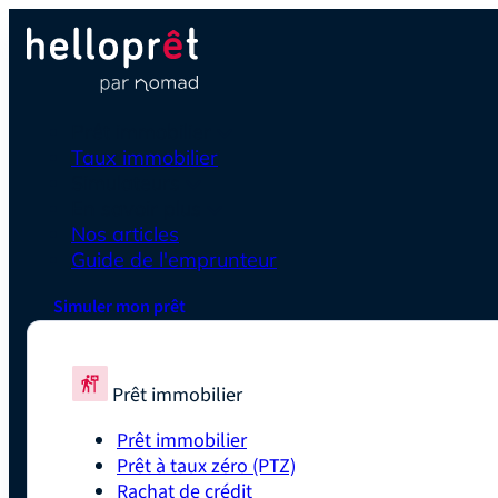
Prêt immobilier
Taux immobilier
Simulateurs
En savoir plus
Nos articles
Guide de l'emprunteur
Simuler mon prêt
Prêt immobilier
Prêt immobilier
Prêt à taux zéro (PTZ)
Rachat de crédit