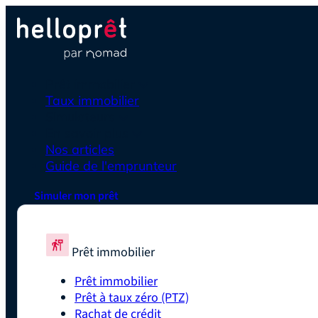
Prêt immobilier
Taux immobilier
Simulateurs
En savoir plus
Nos articles
Guide de l'emprunteur
Simuler mon prêt
Prêt immobilier
Prêt immobilier
Prêt à taux zéro (PTZ)
Rachat de crédit