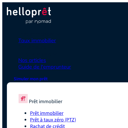
Prêt immobilier
Taux immobilier
Simulateurs
En savoir plus
Nos articles
Guide de l'emprunteur
Simuler mon prêt
Prêt immobilier
Prêt immobilier
Prêt à taux zéro (PTZ)
Rachat de crédit