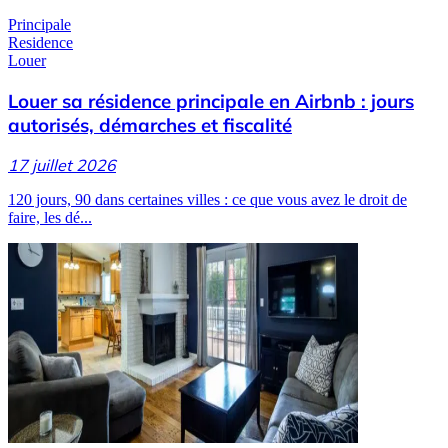
Principale
Residence
Louer
Louer sa résidence principale en Airbnb : jours
autorisés, démarches et fiscalité
17 juillet 2026
120 jours, 90 dans certaines villes : ce que vous avez le droit de
faire, les dé...