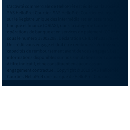
L'activité commerciale de HelloPrêt est édité par la société
SAS HelloPrêt Courtier. SAS HelloPrêt Courtier est inscrit
sur le Registre unique des intermédiaires en assurance,
banque et finance (ORIAS), dans la catégorie Courtier en
opérations de banque et en services de paiement (COBSP),
sous le numéro 18002298. Déclaration CNIL : N°2018783-4.
Un crédit vous engage et doit être remboursé. Vérifiez vos
capacités de remboursement avant de vous engager. Les
informations disponibles sur nos simulations sont données
à titre indicatif, et ne constituent en aucun cas un
engagement contractuel. Copyright © 2019 SAS HelloPrêt
Courtier. HelloPrêt une marque de HelloPrêt Courtier.
©2026 SAS Helloprêt.