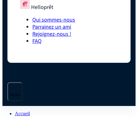
Helloprêt
Qui sommes-nous
Parrainez un ami
Rejoignez-nous !
FAQ
Menu
Accueil