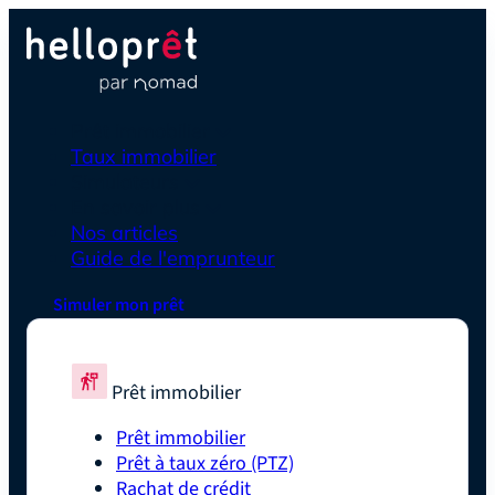
Prêt immobilier
Taux immobilier
Simulateurs
En savoir plus
Nos articles
Guide de l'emprunteur
Simuler mon prêt
Prêt immobilier
Prêt immobilier
Prêt à taux zéro (PTZ)
Rachat de crédit