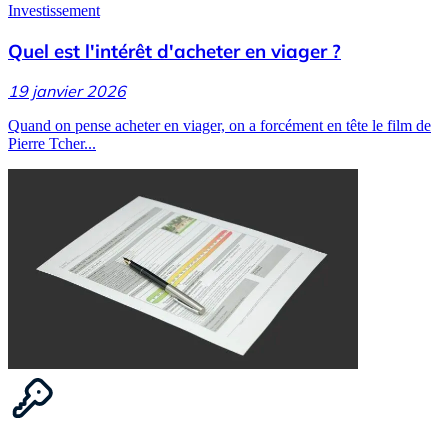
Investissement
Quel est l'intérêt d'acheter en viager ?
19 janvier 2026
Quand on pense acheter en viager, on a forcément en tête le film de
Pierre Tcher...