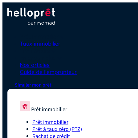
Prêt immobilier
Taux immobilier
Simulateurs
En savoir plus
Nos articles
Guide de l'emprunteur
Simuler mon prêt
Prêt immobilier
Prêt immobilier
Prêt à taux zéro (PTZ)
Rachat de crédit