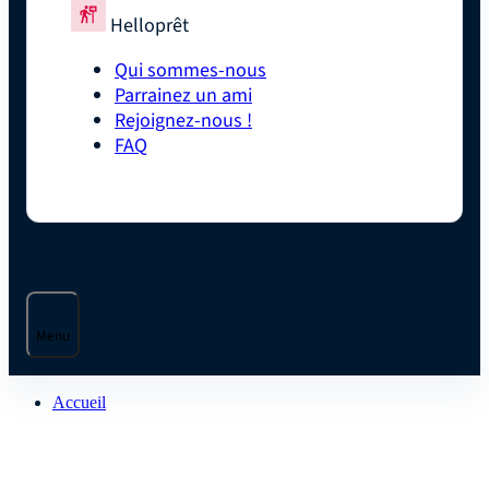
Helloprêt
Qui sommes-nous
Parrainez un ami
Rejoignez-nous !
FAQ
Menu
Accueil