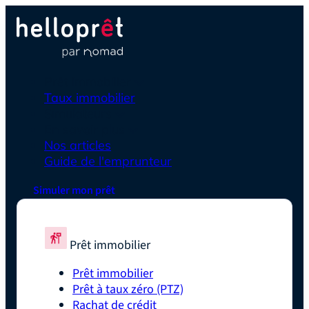
Prêt immobilier
Taux immobilier
Simulateurs
En savoir plus
Nos articles
Guide de l'emprunteur
Simuler mon prêt
Prêt immobilier
Prêt immobilier
Prêt à taux zéro (PTZ)
Rachat de crédit