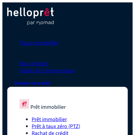
Prêt immobilier
Taux immobilier
Simulateurs
En savoir plus
Nos articles
Guide de l'emprunteur
Simuler mon prêt
Prêt immobilier
Prêt immobilier
Prêt à taux zéro (PTZ)
Rachat de crédit