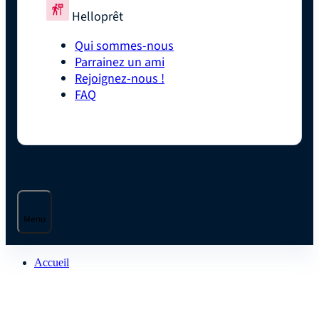
Helloprêt
Qui sommes-nous
Parrainez un ami
Rejoignez-nous !
FAQ
Menu
Accueil