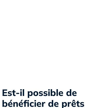
Faire des économies sur le coût global de votre emprunt
immobilier
Trouver la meilleure assurance emprunteur
Bonne connaissance du marché immobilier local
Tiers de confiance impartial
Est-il possible de
bénéficier de prêts