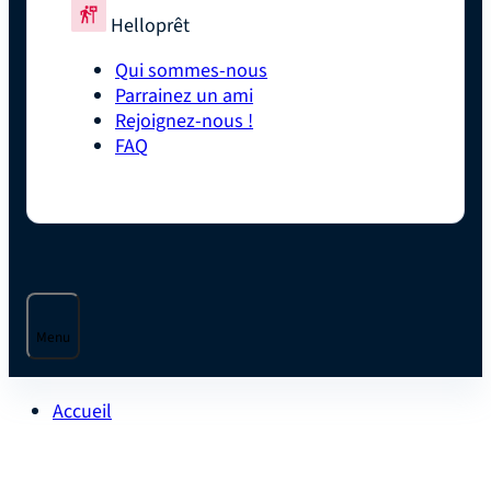
Helloprêt
Qui sommes-nous
Parrainez un ami
Rejoignez-nous !
FAQ
Menu
Accueil