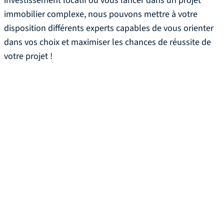
investissement locatif ou vous lancer dans un projet
immobilier complexe, nous pouvons mettre à votre
disposition différents experts capables de vous orienter
dans vos choix et maximiser les chances de réussite de
votre projet !
Votre courtier
immobilier à Bordeaux
disponible 6j/7
Les avantages à choisir un
courtier immobilier en ligne
à Bordeaux