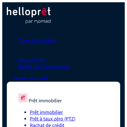
Prêt immobilier
Taux immobilier
Simulateurs
En savoir plus
Nos articles
Guide de l'emprunteur
Simuler mon prêt
Prêt immobilier
Prêt immobilier
Prêt à taux zéro (PTZ)
Rachat de crédit