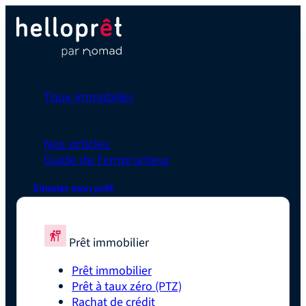
Prêt immobilier
Taux immobilier
Simulateurs
En savoir plus
Nos articles
Guide de l'emprunteur
Simuler mon prêt
Prêt immobilier
Prêt immobilier
Prêt à taux zéro (PTZ)
Rachat de crédit