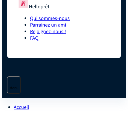
Helloprêt
Qui sommes-nous
Parrainez un ami
Rejoignez-nous !
FAQ
Menu
Accueil