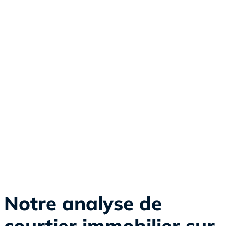
Faire des économies sur le coût global de votre emprunt
immobilier
Trouver la meilleure assurance emprunteur
Bonne connaissance du marché immobilier local
Tiers de confiance impartial
Notre analyse de