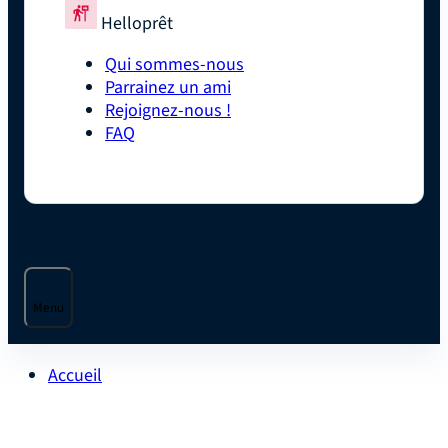
Helloprêt
Qui sommes-nous
Parrainez un ami
Rejoignez-nous !
FAQ
Menu
Accueil