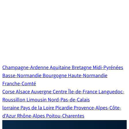
Nos courtiers par
région : retrouvez nos
courtiers Helloprêt
près de chez vous !
Champagne-Ardenne
Aquitaine
Bretagne
Midi-Pyrénées
Basse-Normandie
Bourgogne
Haute-Normandie
Franche-Comté
Corse
Alsace
Auvergne
Centre
Île-de-France
Languedoc-
Roussillon
Limousin
Nord-Pas-de-Calais
lorraine
Pays de la Loire
Picardie
Provence-Alpes-Côte-
d'Azur
Rhône-Alpes
Poitou-Charentes