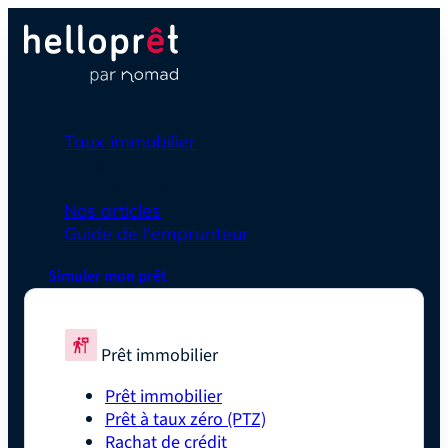
Prêt immobilier
Taux immobilier
Simulateurs
En savoir plus
Nos articles
Guide de l'emprunteur
Simuler mon prêt
Prêt immobilier
Prêt immobilier
Prêt à taux zéro (PTZ)
Rachat de crédit