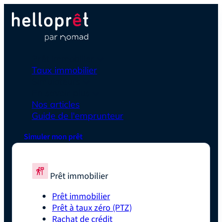
Prêt immobilier
Taux immobilier
Simulateurs
En savoir plus
Nos articles
Guide de l'emprunteur
Simuler mon prêt
Prêt immobilier
Prêt immobilier
Prêt à taux zéro (PTZ)
Rachat de crédit