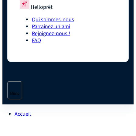
Helloprêt
Qui sommes-nous
Parrainez un ami
Rejoignez-nous !
FAQ
Menu
Accueil