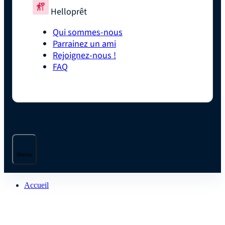
Helloprêt
Qui sommes-nous
Parrainez un ami
Rejoignez-nous !
FAQ
Menu
Accueil