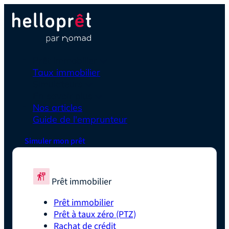
Prêt immobilier
Taux immobilier
Simulateurs
En savoir plus
Nos articles
Guide de l'emprunteur
Simuler mon prêt
Prêt immobilier
Prêt immobilier
Prêt à taux zéro (PTZ)
Rachat de crédit