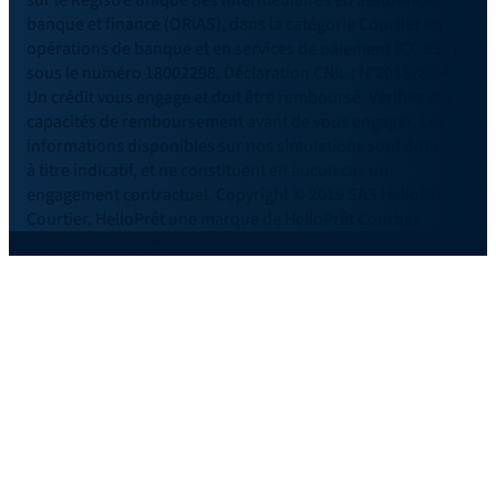
sur le Registre unique des intermédiaires en assurance,
banque et finance (ORIAS), dans la catégorie Courtier en
opérations de banque et en services de paiement (COBSP),
sous le numéro 18002298. Déclaration CNIL : N°2018783-4.
Un crédit vous engage et doit être remboursé. Vérifiez vos
capacités de remboursement avant de vous engager. Les
informations disponibles sur nos simulations sont données
à titre indicatif, et ne constituent en aucun cas un
engagement contractuel. Copyright © 2019 SAS HelloPrêt
Courtier. HelloPrêt une marque de HelloPrêt Courtier.
©2026 SAS Helloprêt.