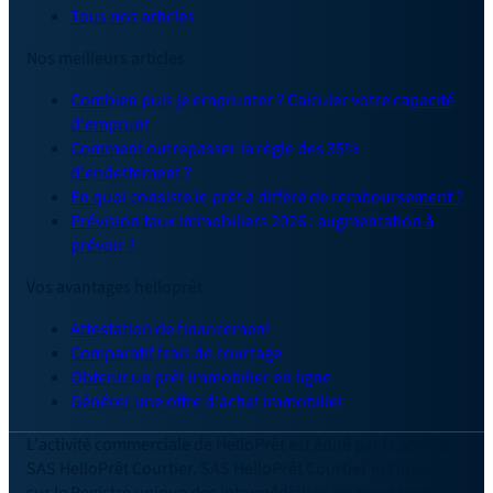
Tous nos articles
Nos meilleurs articles
Combien puis je emprunter ? Calculer votre capacité
d'emprunt
Comment outrepasser la règle des 35%
d'endettement ?
En quoi consiste le prêt à différé de remboursement ?
Prévision taux immobiliers 2026 : augmentation à
prévoir ?
Vos avantages helloprêt
Attestation de financement
Comparatif frais de courtage
Obtenir un prêt immobilier en ligne
Générer une offre d'achat immobilier
L'activité commerciale de HelloPrêt est édité par la société
SAS HelloPrêt Courtier. SAS HelloPrêt Courtier est inscrit