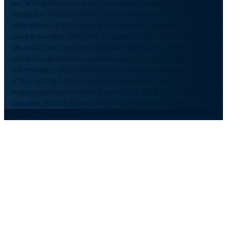
sur le Registre unique des intermédiaires en assurance,
banque et finance (ORIAS), dans la catégorie Courtier en
opérations de banque et en services de paiement (COBSP),
sous le numéro 18002298. Déclaration CNIL : N°2018783-4.
Un crédit vous engage et doit être remboursé. Vérifiez vos
capacités de remboursement avant de vous engager. Les
informations disponibles sur nos simulations sont données
à titre indicatif, et ne constituent en aucun cas un
engagement contractuel. Copyright © 2019 SAS HelloPrêt
Courtier. HelloPrêt une marque de HelloPrêt Courtier.
©2026 SAS Helloprêt.