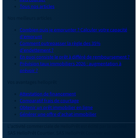
Tous nos articles
Nos meilleurs articles
Combien puis je emprunter ? Calculer votre capacité
d'emprunt
Comment outrepasser la règle des 35%
d'endettement ?
En quoi consiste le prêt à différé de remboursement ?
Prévision taux immobiliers 2026 : augmentation à
prévoir ?
Vos avantages helloprêt
Attestation de financement
Comparatif frais de courtage
Obtenir un prêt immobilier en ligne
Générer une offre d'achat immobilier
L'activité commerciale de HelloPrêt est édité par la société
SAS HelloPrêt Courtier. SAS HelloPrêt Courtier est inscrit