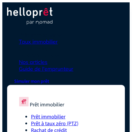
Prêt immobilier
Taux immobilier
Simulateurs
En savoir plus
Nos articles
Guide de l'emprunteur
Simuler mon prêt
Prêt immobilier
Prêt immobilier
Prêt à taux zéro (PTZ)
Rachat de crédit