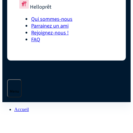
Helloprêt
Qui sommes-nous
Parrainez un ami
Rejoignez-nous !
FAQ
Menu
Accueil