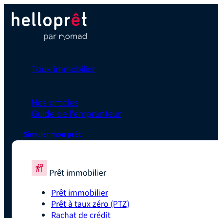
Prêt immobilier
Taux immobilier
Simulateurs
En savoir plus
Nos articles
Guide de l'emprunteur
Simuler mon prêt
Prêt immobilier
Prêt immobilier
Prêt à taux zéro (PTZ)
Rachat de crédit