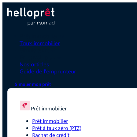
Prêt immobilier
Taux immobilier
Simulateurs
En savoir plus
Nos articles
Guide de l'emprunteur
Simuler mon prêt
Prêt immobilier
Prêt immobilier
Prêt à taux zéro (PTZ)
Rachat de crédit