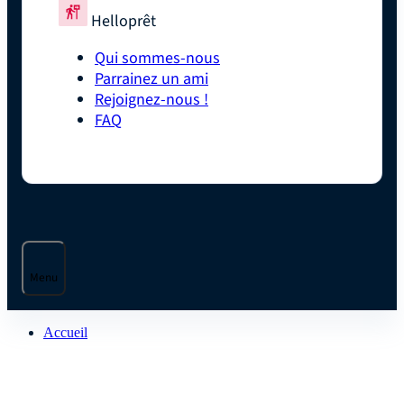
Helloprêt
Qui sommes-nous
Parrainez un ami
Rejoignez-nous !
FAQ
Menu
Accueil