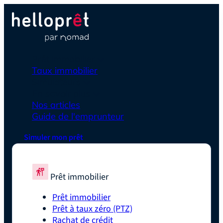
Prêt immobilier
Taux immobilier
Simulateurs
En savoir plus
Nos articles
Guide de l'emprunteur
Simuler mon prêt
Prêt immobilier
Prêt immobilier
Prêt à taux zéro (PTZ)
Rachat de crédit