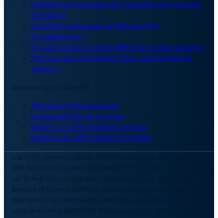
Combien puis je emprunter ? Calculer votre capacité
d'emprunt
Comment outrepasser la règle des 35%
d'endettement ?
En quoi consiste le prêt à différé de remboursement ?
Prévision taux immobiliers 2026 : augmentation à
prévoir ?
Vos avantages helloprêt
Attestation de financement
Comparatif frais de courtage
Obtenir un prêt immobilier en ligne
Générer une offre d'achat immobilier
L'activité commerciale de HelloPrêt est édité par la société
SAS HelloPrêt Courtier. SAS HelloPrêt Courtier est inscrit
sur le Registre unique des intermédiaires en assurance,
banque et finance (ORIAS), dans la catégorie Courtier en
opérations de banque et en services de paiement (COBSP),
sous le numéro 18002298. Déclaration CNIL : N°2018783-4.