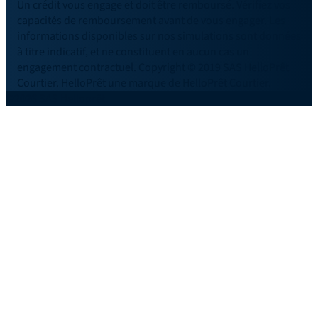
Un crédit vous engage et doit être remboursé. Vérifiez vos
capacités de remboursement avant de vous engager. Les
informations disponibles sur nos simulations sont données
à titre indicatif, et ne constituent en aucun cas un
engagement contractuel. Copyright © 2019 SAS HelloPrêt
Courtier. HelloPrêt une marque de HelloPrêt Courtier.
©2026 SAS Helloprêt.