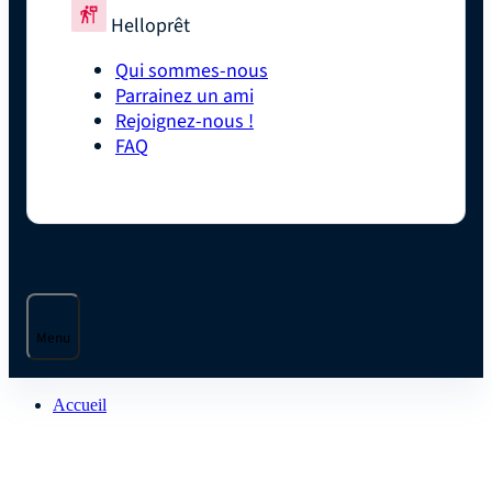
Helloprêt
Qui sommes-nous
Parrainez un ami
Rejoignez-nous !
FAQ
Menu
Accueil