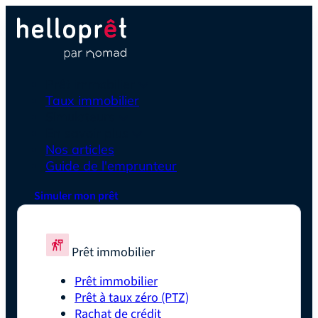
Prêt immobilier
Taux immobilier
Simulateurs
En savoir plus
Nos articles
Guide de l'emprunteur
Simuler mon prêt
Prêt immobilier
Prêt immobilier
Prêt à taux zéro (PTZ)
Rachat de crédit