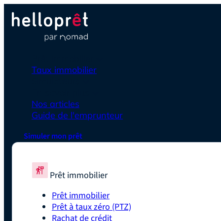
Prêt immobilier
Taux immobilier
Simulateurs
En savoir plus
Nos articles
Guide de l'emprunteur
Simuler mon prêt
Prêt immobilier
Prêt immobilier
Prêt à taux zéro (PTZ)
Rachat de crédit