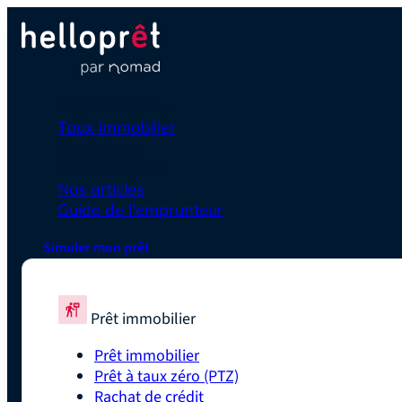
Prêt immobilier
Taux immobilier
Simulateurs
En savoir plus
Nos articles
Guide de l'emprunteur
Simuler mon prêt
Prêt immobilier
Prêt immobilier
Prêt à taux zéro (PTZ)
Rachat de crédit