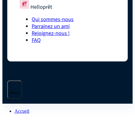
Helloprêt
Qui sommes-nous
Parrainez un ami
Rejoignez-nous !
FAQ
Menu
Accueil