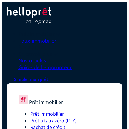
Prêt immobilier
Taux immobilier
Simulateurs
En savoir plus
Nos articles
Guide de l'emprunteur
Simuler mon prêt
Prêt immobilier
Prêt immobilier
Prêt à taux zéro (PTZ)
Rachat de crédit