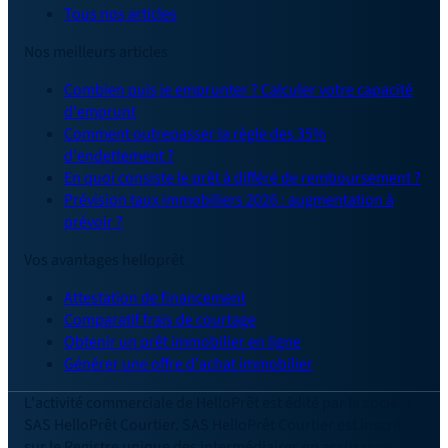
Tous nos articles
Nos meilleurs articles
Combien puis je emprunter ? Calculer votre capacité
d'emprunt
Comment outrepasser la règle des 35%
d'endettement ?
En quoi consiste le prêt à différé de remboursement ?
Prévision taux immobiliers 2026 : augmentation à
prévoir ?
Vos avantages helloprêt
Attestation de financement
Comparatif frais de courtage
Obtenir un prêt immobilier en ligne
Générer une offre d'achat immobilier
L'activité commerciale de HelloPrêt est édité par la société
SAS HelloPrêt Courtier. SAS HelloPrêt Courtier est inscrit
sur le Registre unique des intermédiaires en assurance,