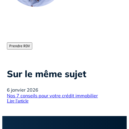
Olivier Jourdan, Fondateur d’Helloprêt
"Courtier immobilier depuis plus de 15 ans, je vous
évite les tracas de la recherche de financement en
chassant pour vous les meilleurs taux du marché"
Prendre RDV
Sur le même sujet
6 janvier 2026
18
Nos 7 conseils pour votre crédit immobilier
7 r
Lire l'article
Lire