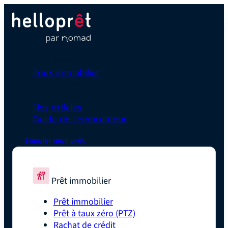
Prêt immobilier
Taux immobilier
Simulateurs
En savoir plus
Nos articles
Guide de l'emprunteur
Simuler mon prêt
Prêt immobilier
Prêt immobilier
Prêt à taux zéro (PTZ)
Rachat de crédit