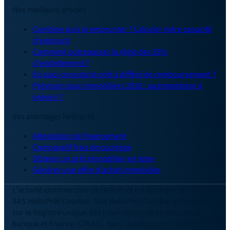
Nos meilleurs articles
Combien puis je emprunter ? Calculer votre capacité
d'emprunt
Comment outrepasser la règle des 35%
d'endettement ?
En quoi consiste le prêt à différé de remboursement ?
Prévision taux immobiliers 2026 : augmentation à
prévoir ?
Vos avantages helloprêt
Attestation de financement
Comparatif frais de courtage
Obtenir un prêt immobilier en ligne
Générer une offre d'achat immobilier
L'activité commerciale de HelloPrêt est édité par la société
SAS HelloPrêt Courtier. SAS HelloPrêt Courtier est inscrit
sur le Registre unique des intermédiaires en assurance,
banque et finance (ORIAS), dans la catégorie Courtier en