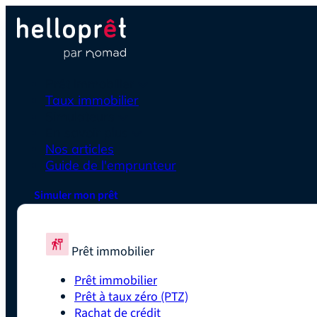
Prêt immobilier
Taux immobilier
Simulateurs
En savoir plus
Nos articles
Guide de l'emprunteur
Simuler mon prêt
Prêt immobilier
Prêt immobilier
Prêt à taux zéro (PTZ)
Rachat de crédit