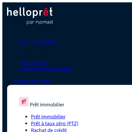
Prêt immobilier
Taux immobilier
Simulateurs
En savoir plus
Nos articles
Guide de l'emprunteur
Simuler mon prêt
Prêt immobilier
Prêt immobilier
Prêt à taux zéro (PTZ)
Rachat de crédit