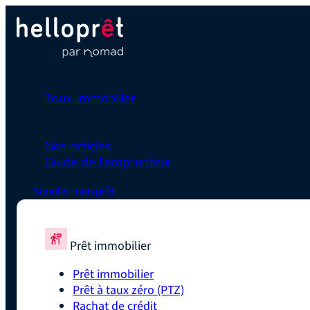
Prêt immobilier
Taux immobilier
Simulateurs
En savoir plus
Nos articles
Guide de l'emprunteur
Simuler mon prêt
Prêt immobilier
Prêt immobilier
Prêt à taux zéro (PTZ)
Rachat de crédit