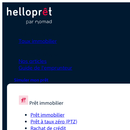
Prêt immobilier
Taux immobilier
Simulateurs
En savoir plus
Nos articles
Guide de l'emprunteur
Simuler mon prêt
Prêt immobilier
Prêt immobilier
Prêt à taux zéro (PTZ)
Rachat de crédit