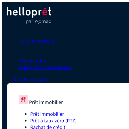
Prêt immobilier
Taux immobilier
Simulateurs
En savoir plus
Nos articles
Guide de l'emprunteur
Simuler mon prêt
Prêt immobilier
Prêt immobilier
Prêt à taux zéro (PTZ)
Rachat de crédit