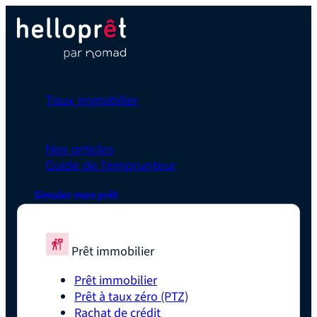
Prêt immobilier
Taux immobilier
Simulateurs
En savoir plus
Nos articles
Guide de l'emprunteur
Simuler mon prêt
Prêt immobilier
Prêt immobilier
Prêt à taux zéro (PTZ)
Rachat de crédit