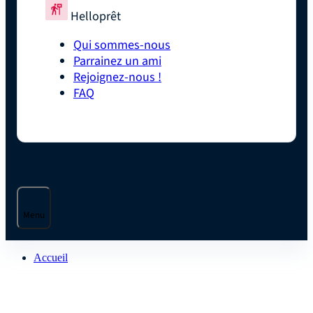
Helloprêt
Qui sommes-nous
Parrainez un ami
Rejoignez-nous !
FAQ
Menu
Accueil