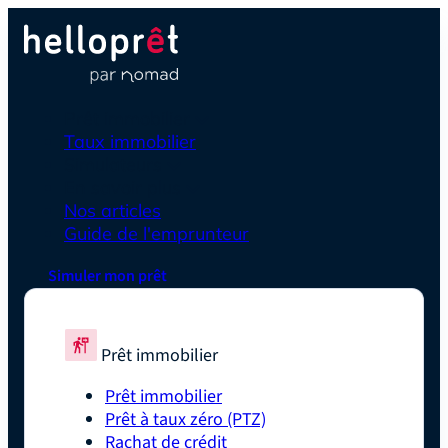
Prêt immobilier
Taux immobilier
Simulateurs
En savoir plus
Nos articles
Guide de l'emprunteur
Simuler mon prêt
Prêt immobilier
Prêt immobilier
Prêt à taux zéro (PTZ)
Rachat de crédit