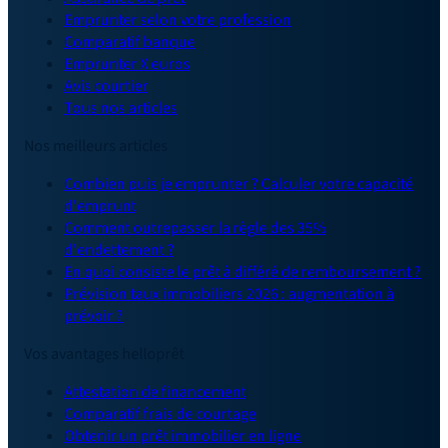
Emprunter selon votre profession
Comparatif banque
Emprunter X euros
Avis courtier
Tous nos articles
Nos meilleurs articles
Combien puis je emprunter ? Calculer votre capacité
d'emprunt
Comment outrepasser la règle des 35%
d'endettement ?
En quoi consiste le prêt à différé de remboursement ?
Prévision taux immobiliers 2026 : augmentation à
prévoir ?
Vos avantages helloprêt
Attestation de financement
Comparatif frais de courtage
Obtenir un prêt immobilier en ligne