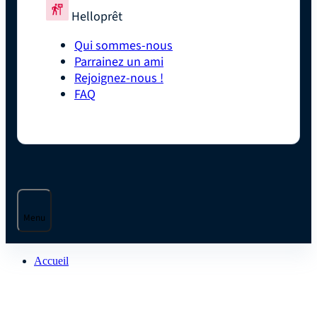
Helloprêt
Qui sommes-nous
Parrainez un ami
Rejoignez-nous !
FAQ
Menu
Accueil