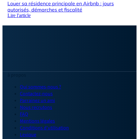
Louer sa résidence principale en Airbnb : jours
Cal
autorisés, démarches et fiscalité
exe
Lire l'article
Lire
à propos
Qui sommes-nous ?
Contactez-nous
Parrainez un ami
Nous recrutons
FAQ
Mentions légales
Conditions d'utilisation
Lexique