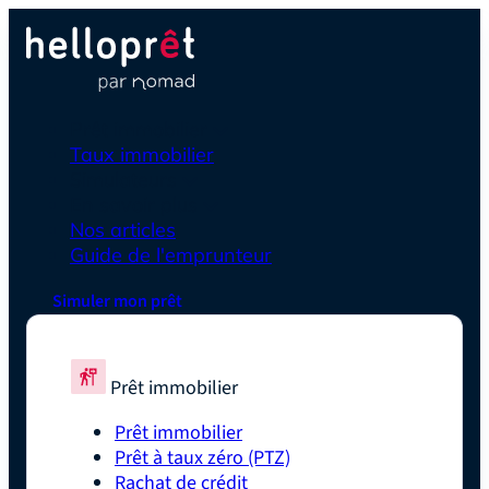
Prêt immobilier
Taux immobilier
Simulateurs
En savoir plus
Nos articles
Guide de l'emprunteur
Simuler mon prêt
Prêt immobilier
Prêt immobilier
Prêt à taux zéro (PTZ)
Rachat de crédit