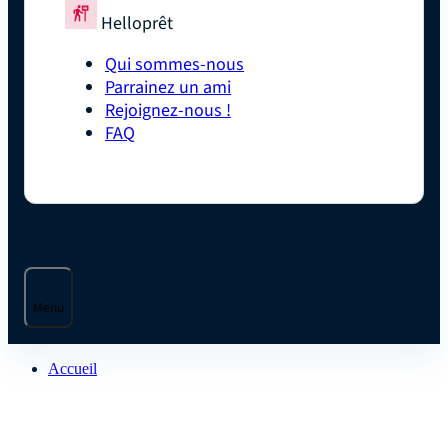
Helloprêt
Qui sommes-nous
Parrainez un ami
Rejoignez-nous !
FAQ
Menu
Accueil