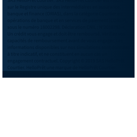
SAS HelloPrêt Courtier. SAS HelloPrêt Courtier est inscrit
sur le Registre unique des intermédiaires en assurance,
banque et finance (ORIAS), dans la catégorie Courtier en
opérations de banque et en services de paiement (COBSP),
sous le numéro 18002298. Déclaration CNIL : N°2018783-4.
Un crédit vous engage et doit être remboursé. Vérifiez vos
capacités de remboursement avant de vous engager. Les
informations disponibles sur nos simulations sont données
à titre indicatif, et ne constituent en aucun cas un
engagement contractuel. Copyright © 2019 SAS HelloPrêt
Courtier. HelloPrêt une marque de HelloPrêt Courtier.
©2026 SAS Helloprêt.