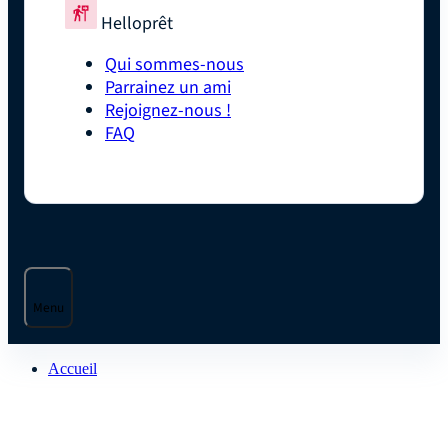
Helloprêt
Qui sommes-nous
Parrainez un ami
Rejoignez-nous !
FAQ
Menu
Accueil