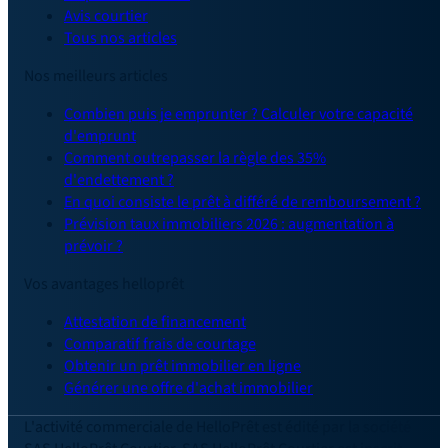
Avis courtier
Tous nos articles
Nos meilleurs articles
Combien puis je emprunter ? Calculer votre capacité
d'emprunt
Comment outrepasser la règle des 35%
d'endettement ?
En quoi consiste le prêt à différé de remboursement ?
Prévision taux immobiliers 2026 : augmentation à
prévoir ?
Vos avantages helloprêt
Attestation de financement
Comparatif frais de courtage
Obtenir un prêt immobilier en ligne
Générer une offre d'achat immobilier
L'activité commerciale de HelloPrêt est édité par la société