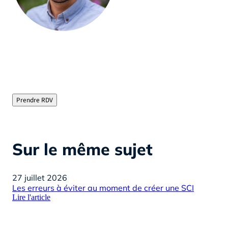
Olivier Jourdan, Fondateur d’Helloprêt
"Courtier immobilier depuis plus de 15 ans, je vous
évite les tracas de la recherche de financement en
chassant pour vous les meilleurs taux du marché"
Prendre RDV
Sur le même sujet
27 juillet 2026
22 
Les erreurs à éviter au moment de créer une SCI
Pré
Lire l'article
pra
Lire