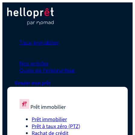
Prêt immobilier
Taux immobilier
Simulateurs
En savoir plus
Nos articles
Guide de l'emprunteur
Simuler mon prêt
Prêt immobilier
Prêt immobilier
Prêt à taux zéro (PTZ)
Rachat de crédit