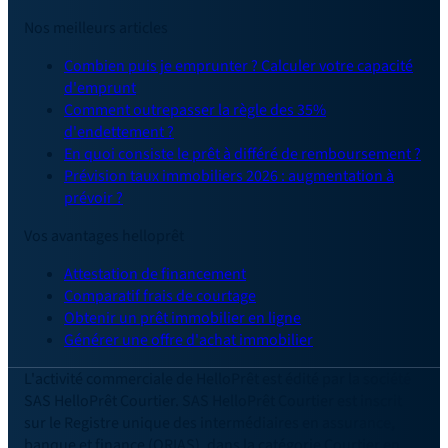
Nos meilleurs articles
Combien puis je emprunter ? Calculer votre capacité
d'emprunt
Comment outrepasser la règle des 35%
d'endettement ?
En quoi consiste le prêt à différé de remboursement ?
Prévision taux immobiliers 2026 : augmentation à
prévoir ?
Vos avantages helloprêt
Attestation de financement
Comparatif frais de courtage
Obtenir un prêt immobilier en ligne
Générer une offre d'achat immobilier
L'activité commerciale de HelloPrêt est édité par la société
SAS HelloPrêt Courtier. SAS HelloPrêt Courtier est inscrit
sur le Registre unique des intermédiaires en assurance,
banque et finance (ORIAS), dans la catégorie Courtier en