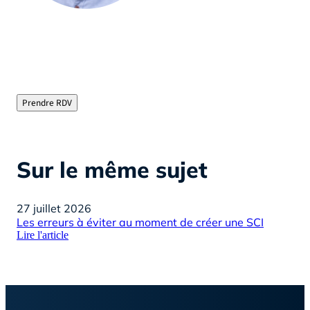
Olivier Jourdan, Fondateur d’Helloprêt
"Courtier immobilier depuis plus de 15 ans, je vous
évite les tracas de la recherche de financement en
chassant pour vous les meilleurs taux du marché"
Prendre RDV
Sur le même sujet
27 juillet 2026
22 
Les erreurs à éviter au moment de créer une SCI
Pré
Lire l'article
pra
Lire