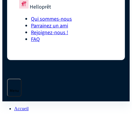
Helloprêt
Qui sommes-nous
Parrainez un ami
Rejoignez-nous !
FAQ
Menu
Accueil