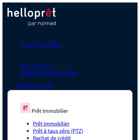
Prêt immobilier
Taux immobilier
Simulateurs
En savoir plus
Nos articles
Guide de l'emprunteur
Simuler mon prêt
Prêt immobilier
Prêt immobilier
Prêt à taux zéro (PTZ)
Rachat de crédit