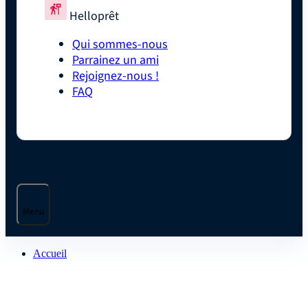
Helloprêt
Qui sommes-nous
Parrainez un ami
Rejoignez-nous !
FAQ
Menu
Accueil