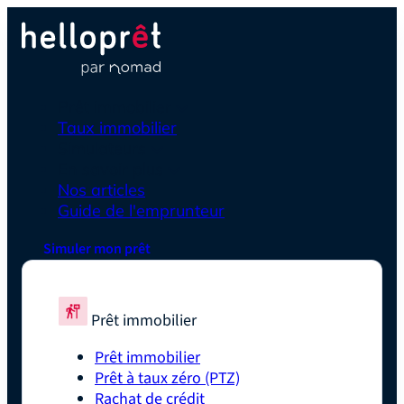
Prêt immobilier
Taux immobilier
Simulateurs
En savoir plus
Nos articles
Guide de l'emprunteur
Simuler mon prêt
Prêt immobilier
Prêt immobilier
Prêt à taux zéro (PTZ)
Rachat de crédit