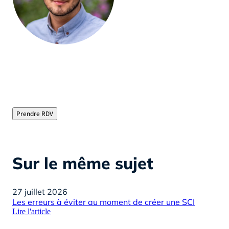
Olivier Jourdan, Fondateur d’Helloprêt
"Courtier immobilier depuis plus de 15 ans, je vous
évite les tracas de la recherche de financement en
chassant pour vous les meilleurs taux du marché"
Prendre RDV
Sur le même sujet
27 juillet 2026
22 
Les erreurs à éviter au moment de créer une SCI
Pré
Lire l'article
pra
Lire