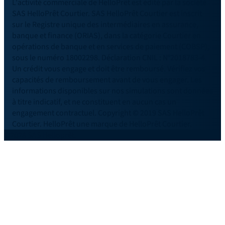
L'activité commerciale de HelloPrêt est édité par la société
SAS HelloPrêt Courtier. SAS HelloPrêt Courtier est inscrit
sur le Registre unique des intermédiaires en assurance,
banque et finance (ORIAS), dans la catégorie Courtier en
opérations de banque et en services de paiement (COBSP),
sous le numéro 18002298. Déclaration CNIL : N°2018783-4.
Un crédit vous engage et doit être remboursé. Vérifiez vos
capacités de remboursement avant de vous engager. Les
informations disponibles sur nos simulations sont données
à titre indicatif, et ne constituent en aucun cas un
engagement contractuel. Copyright © 2019 SAS HelloPrêt
Courtier. HelloPrêt une marque de HelloPrêt Courtier.
©2026 SAS Helloprêt.