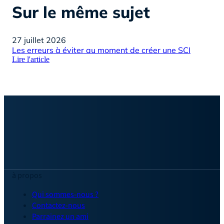
Sur le même sujet
27 juillet 2026
22 
Les erreurs à éviter au moment de créer une SCI
Pré
Lire l'article
pra
Lire
à propos
Qui sommes-nous ?
Contactez-nous
Parrainez un ami