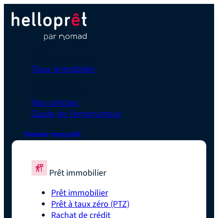
Prêt immobilier
Taux immobilier
Simulateurs
En savoir plus
Nos articles
Guide de l'emprunteur
Simuler mon prêt
Prêt immobilier
Prêt immobilier
Prêt à taux zéro (PTZ)
Rachat de crédit