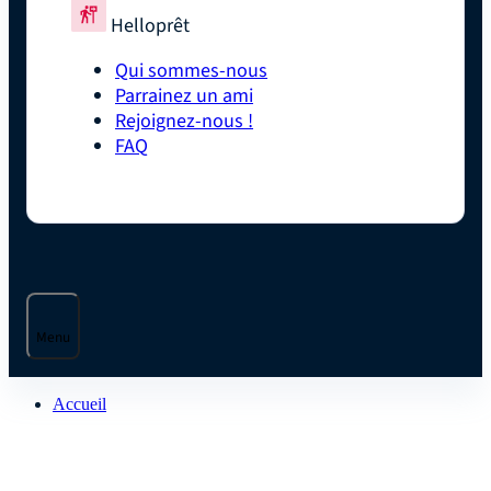
Helloprêt
Qui sommes-nous
Parrainez un ami
Rejoignez-nous !
FAQ
Menu
Accueil