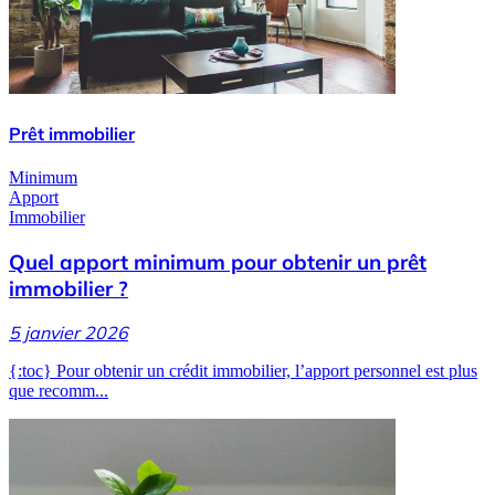
Prêt immobilier
Minimum
Apport
Immobilier
Quel apport minimum pour obtenir un prêt
immobilier ?
5 janvier 2026
{:toc} Pour obtenir un crédit immobilier, l’apport personnel est plus
que recomm...