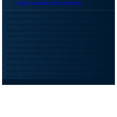
Générer une offre d'achat immobilier
L'activité commerciale de HelloPrêt est édité par la société
SAS HelloPrêt Courtier. SAS HelloPrêt Courtier est inscrit
sur le Registre unique des intermédiaires en assurance,
banque et finance (ORIAS), dans la catégorie Courtier en
opérations de banque et en services de paiement (COBSP),
sous le numéro 18002298. Déclaration CNIL : N°2018783-4.
Un crédit vous engage et doit être remboursé. Vérifiez vos
capacités de remboursement avant de vous engager. Les
informations disponibles sur nos simulations sont données
à titre indicatif, et ne constituent en aucun cas un
engagement contractuel. Copyright © 2019 SAS HelloPrêt
Courtier. HelloPrêt une marque de HelloPrêt Courtier.
©2026 SAS Helloprêt.