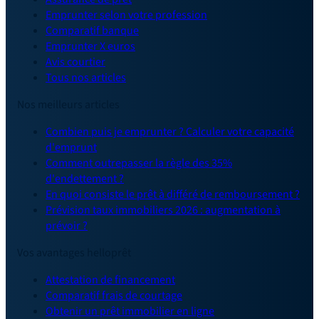
Emprunter selon votre profession
Comparatif banque
Emprunter X euros
Avis courtier
Tous nos articles
Nos meilleurs articles
Combien puis je emprunter ? Calculer votre capacité
d'emprunt
Comment outrepasser la règle des 35%
d'endettement ?
En quoi consiste le prêt à différé de remboursement ?
Prévision taux immobiliers 2026 : augmentation à
prévoir ?
Vos avantages helloprêt
Attestation de financement
Comparatif frais de courtage
Obtenir un prêt immobilier en ligne