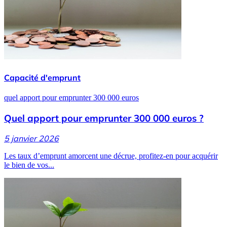
Capacité d'emprunt
quel apport pour emprunter 300 000 euros
Quel apport pour emprunter 300 000 euros ?
5 janvier 2026
Les taux d’emprunt amorcent une décrue, profitez-en pour acquérir
le bien de vos...