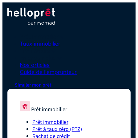
Prêt immobilier
Taux immobilier
Simulateurs
En savoir plus
Nos articles
Guide de l'emprunteur
Simuler mon prêt
Prêt immobilier
Prêt immobilier
Prêt à taux zéro (PTZ)
Rachat de crédit