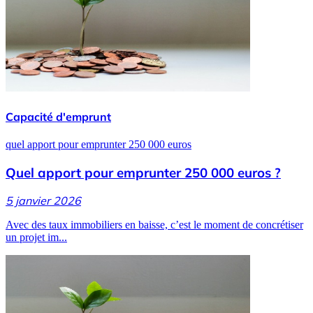
Capacité d'emprunt
quel apport pour emprunter 250 000 euros
Quel apport pour emprunter 250 000 euros ?
5 janvier 2026
Avec des taux immobiliers en baisse, c’est le moment de concrétiser
un projet im...