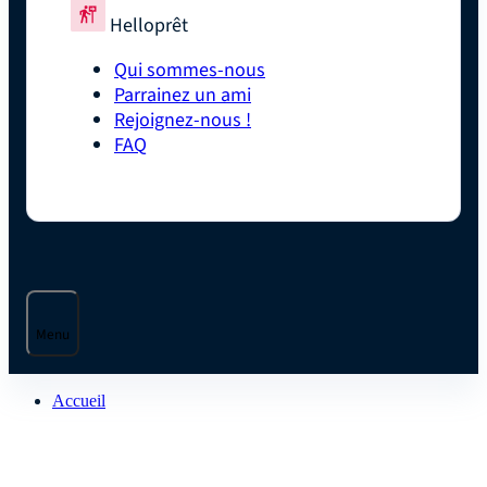
Helloprêt
Qui sommes-nous
Parrainez un ami
Rejoignez-nous !
FAQ
Menu
Accueil