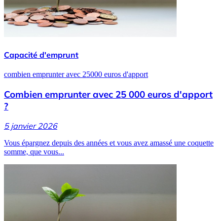
Capacité d'emprunt
combien emprunter avec 25000 euros d'apport
Combien emprunter avec 25 000 euros d'apport
?
5 janvier 2026
Vous épargnez depuis des années et vous avez amassé une coquette
somme, que vous...