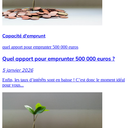
Capacité d'emprunt
quel apport pour emprunter 500 000 euros
Quel apport pour emprunter 500 000 euros ?
5 janvier 2026
Enfin, les taux d’intérêts sont en baisse ! C’est donc le moment idéal
pour vous...