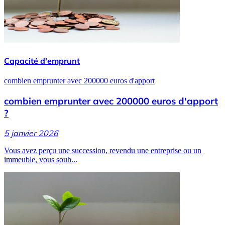
Capacité d'emprunt
combien emprunter avec 200000 euros d'apport
combien emprunter avec 200000 euros d'apport
?
5 janvier 2026
Vous avez perçu une succession, revendu une entreprise ou un
immeuble, vous souh...