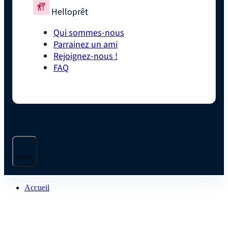
Helloprêt
Qui sommes-nous
Parrainez un ami
Rejoignez-nous !
FAQ
Menu
Accueil