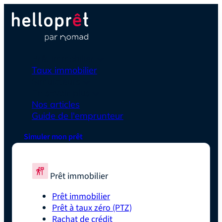
Prêt immobilier
Taux immobilier
Simulateurs
En savoir plus
Nos articles
Guide de l'emprunteur
Simuler mon prêt
Prêt immobilier
Prêt immobilier
Prêt à taux zéro (PTZ)
Rachat de crédit