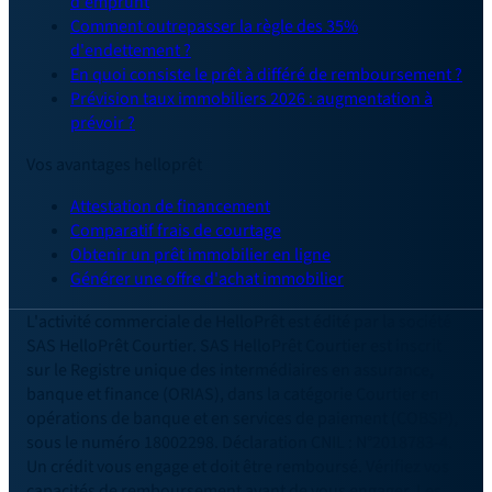
d'emprunt
Comment outrepasser la règle des 35%
d'endettement ?
En quoi consiste le prêt à différé de remboursement ?
Prévision taux immobiliers 2026 : augmentation à
prévoir ?
Vos avantages helloprêt
Attestation de financement
Comparatif frais de courtage
Obtenir un prêt immobilier en ligne
Générer une offre d'achat immobilier
L'activité commerciale de HelloPrêt est édité par la société
SAS HelloPrêt Courtier. SAS HelloPrêt Courtier est inscrit
sur le Registre unique des intermédiaires en assurance,
banque et finance (ORIAS), dans la catégorie Courtier en
opérations de banque et en services de paiement (COBSP),
sous le numéro 18002298. Déclaration CNIL : N°2018783-4.
Un crédit vous engage et doit être remboursé. Vérifiez vos
capacités de remboursement avant de vous engager. Les