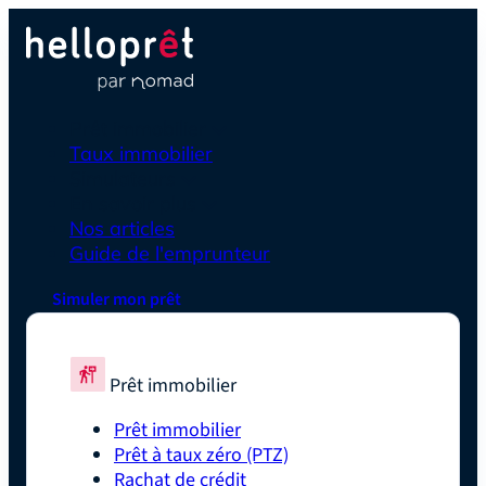
Prêt immobilier
Taux immobilier
Simulateurs
En savoir plus
Nos articles
Guide de l'emprunteur
Simuler mon prêt
Prêt immobilier
Prêt immobilier
Prêt à taux zéro (PTZ)
Rachat de crédit