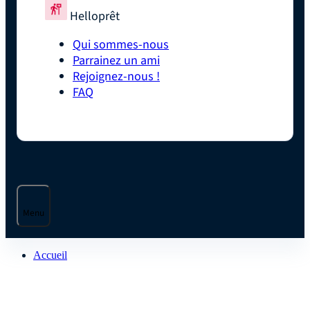
Helloprêt
Qui sommes-nous
Parrainez un ami
Rejoignez-nous !
FAQ
Menu
Accueil