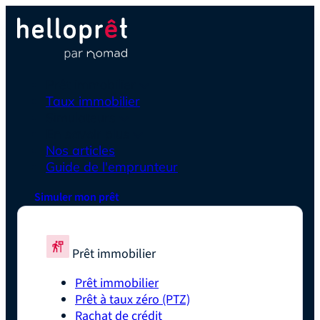
Prêt immobilier
Taux immobilier
Simulateurs
En savoir plus
Nos articles
Guide de l'emprunteur
Simuler mon prêt
Prêt immobilier
Prêt immobilier
Prêt à taux zéro (PTZ)
Rachat de crédit