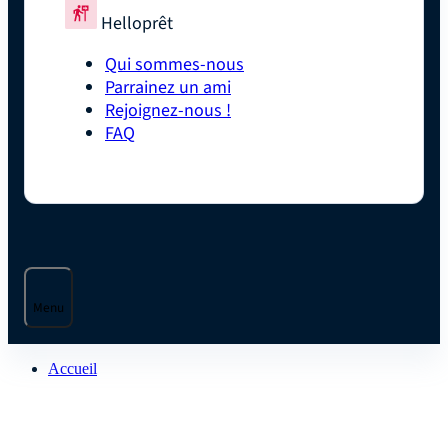
Helloprêt
Qui sommes-nous
Parrainez un ami
Rejoignez-nous !
FAQ
Menu
Accueil