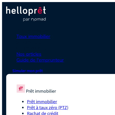
Prêt immobilier
Taux immobilier
Simulateurs
En savoir plus
Nos articles
Guide de l'emprunteur
Simuler mon prêt
Prêt immobilier
Prêt immobilier
Prêt à taux zéro (PTZ)
Rachat de crédit