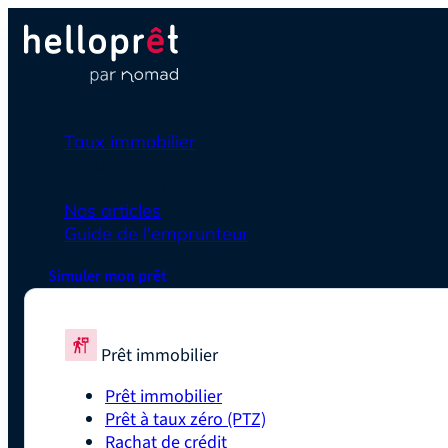
Prêt immobilier
Taux immobilier
Simulateurs
En savoir plus
Nos articles
Guide de l'emprunteur
Simuler mon prêt
Prêt immobilier
Prêt immobilier
Prêt à taux zéro (PTZ)
Rachat de crédit