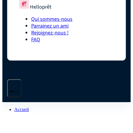
Helloprêt
Qui sommes-nous
Parrainez un ami
Rejoignez-nous !
FAQ
Menu
Accueil