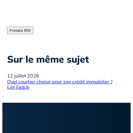
"Courtier immobilier depuis plus de 15 ans, je vous
évite les tracas de la recherche de financement en
chassant pour vous les meilleurs taux du marché"
Prendre RDV
Sur le même sujet
12 juillet 2026
26
Quel courtier choisir pour son crédit immobilier ?
Cou
Lire l'article
pri
Lire