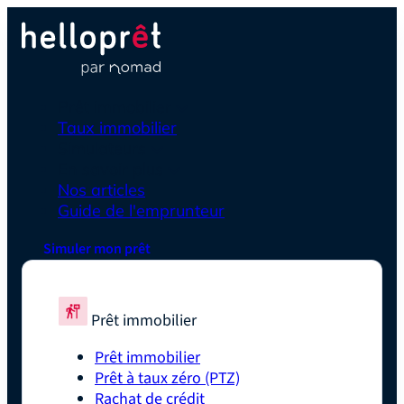
Prêt immobilier
Taux immobilier
Simulateurs
En savoir plus
Nos articles
Guide de l'emprunteur
Simuler mon prêt
Prêt immobilier
Prêt immobilier
Prêt à taux zéro (PTZ)
Rachat de crédit