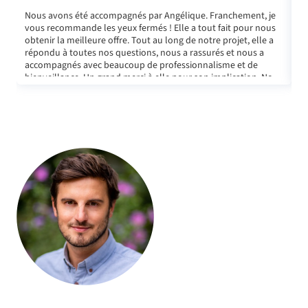
Nous avons été accompagnés par Angélique. Franchement, je
J
vous recommande les yeux fermés ! Elle a tout fait pour nous
pr
obtenir la meilleure offre. Tout au long de notre projet, elle a
E
répondu à toutes nos questions, nous a rassurés et nous a
accompagnés avec beaucoup de professionnalisme et de
bienveillance. Un grand merci à elle pour son implication. Nous
la recommandons sans hésitation !
Olivier Jourdan, Fondateur d’Helloprêt