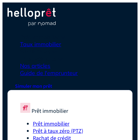
Prêt immobilier
Taux immobilier
Simulateurs
En savoir plus
Nos articles
Guide de l'emprunteur
Simuler mon prêt
Prêt immobilier
Prêt immobilier
Prêt à taux zéro (PTZ)
Rachat de crédit