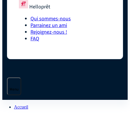
Helloprêt
Qui sommes-nous
Parrainez un ami
Rejoignez-nous !
FAQ
Menu
Accueil