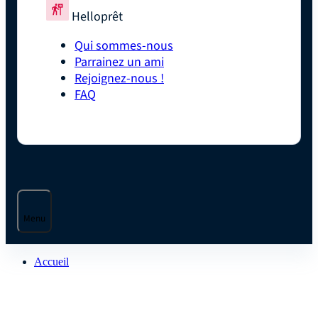
Helloprêt
Qui sommes-nous
Parrainez un ami
Rejoignez-nous !
FAQ
Menu
Accueil