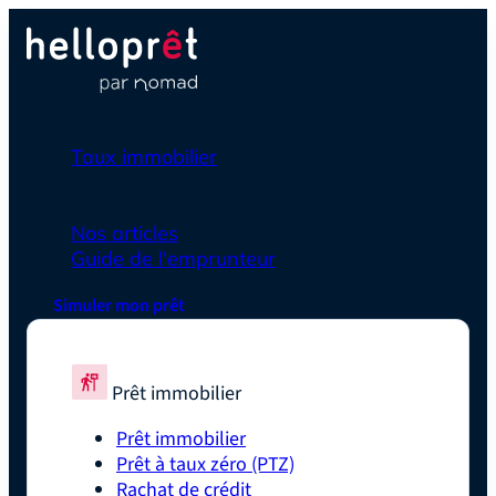
Prêt immobilier
Taux immobilier
Simulateurs
En savoir plus
Nos articles
Guide de l'emprunteur
Simuler mon prêt
Prêt immobilier
Prêt immobilier
Prêt à taux zéro (PTZ)
Rachat de crédit