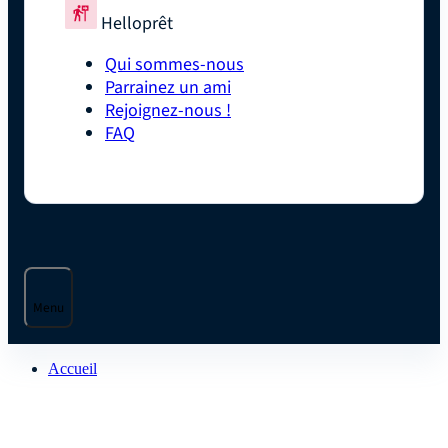
Helloprêt
Qui sommes-nous
Parrainez un ami
Rejoignez-nous !
FAQ
Menu
Accueil