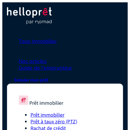
Prêt immobilier
Taux immobilier
Simulateurs
En savoir plus
Nos articles
Guide de l'emprunteur
Simuler mon prêt
Prêt immobilier
Prêt immobilier
Prêt à taux zéro (PTZ)
Rachat de crédit