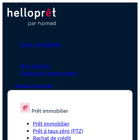
Prêt immobilier
Taux immobilier
Simulateurs
En savoir plus
Nos articles
Guide de l'emprunteur
Simuler mon prêt
Prêt immobilier
Prêt immobilier
Prêt à taux zéro (PTZ)
Rachat de crédit