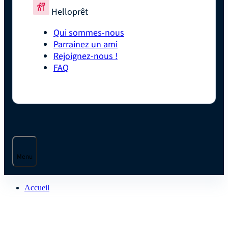
Helloprêt
Qui sommes-nous
Parrainez un ami
Rejoignez-nous !
FAQ
Menu
Accueil